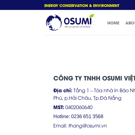
Skip
ENERGY CONSERVATION & ENVIRONMENT
to
content
HOME
ABO
CÔNG TY TNHH OSUMI VIỆ
Địa chỉ:
Tầng 1 – Tòa nhà In Báo 
Phú, p.Hải Châu, Tp.Đà Nẵng
MST:
0402060640
Hotline: 0236 651 3568
Email:
thang@osumi.vn