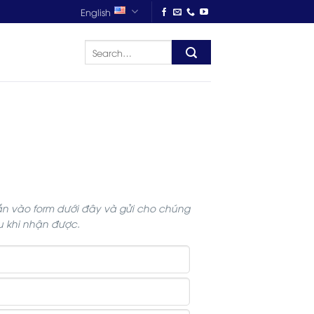
English
ắn vào form dưới đây và gửi cho chúng
au khi nhận được.