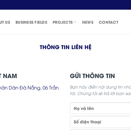
UT US
BUSINESS FIELDS
PROJECTS
NEWS
CONTACT
THÔNG TIN LIÊN HỆ
T NAM
GỬI THÔNG TIN
Bạn hãy điền nội dung tin nh
Nhân Dân Đà Nẵng, 06 Trần
tôi. Chúng tôi sẽ trả lời bạn s